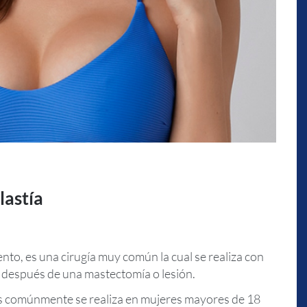
astía
to, es una cirugía muy común la cual se realiza con
a después de una mastectomía o lesión.
ás comúnmente se realiza en mujeres mayores de 18