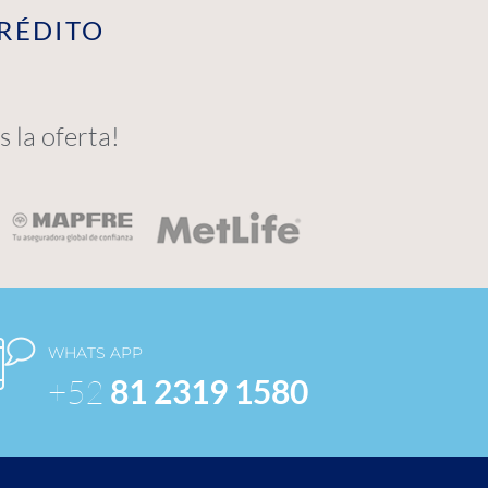
CRÉDITO
 la oferta!
WHATS APP
+52
81 2319 1580