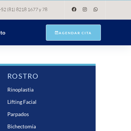
+52 (81) 8218 1677 y 78
to
AGENDAR CITA
ROSTRO
Rinoplastia
Lifting Facial
Parpados
Bichectomía