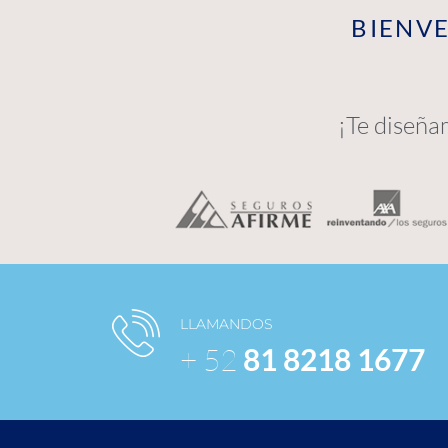
BIENVE
¡Te diseña
LLAMANDOS
+ 52
81 8218 1677