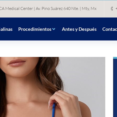
A Medical Center | Av. Pino Suárez 640 Nte. | Mty, Mx
alinas
Procedimientos
Antes y Después
Contac